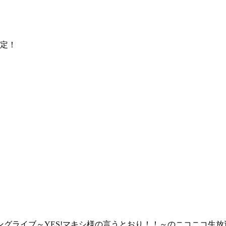
決定！
ニングライブ～YES!マキシ様の言うとおり！！～のニコニコ生