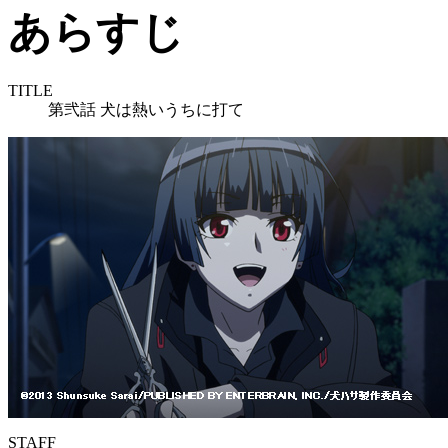
TITLE
第弐話 犬は熱いうちに打て
STAFF